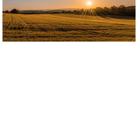
ottimizzano le operazioni di campo. Implementiamo tecniche di
agricoltura di precisione, agilizziamo la raccolta e l'analisi dei dati e
applichiamo pratiche sostenibili. Le nostre piattaforme combinano
GIS, cloud computing e IoT per ottimizzare pianificazione colture,
gestione inventari, monitoraggio attrezzature e analisi rese. Con
analitica predittiva e accesso mobile, puoi prendere decisioni
informate, allocare risorse efficacemente e aumentare l'efficienza.