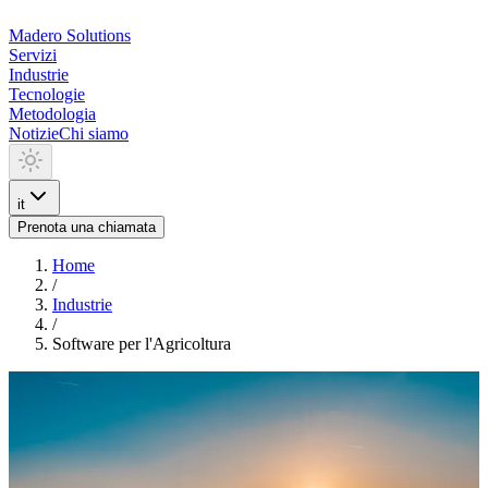
Madero
Solutions
Servizi
Industrie
Tecnologie
Metodologia
Notizie
Chi siamo
it
Prenota una chiamata
Home
/
Industrie
/
Software per l'Agricoltura
INDUSTRIA
Software per l'Agricoltura
Sviluppiamo soluzioni su misura per l'industria agricola che