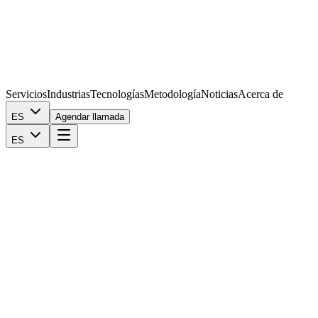
Servicios
Industrias
Tecnologías
Metodología
Noticias
Acerca de
ES
Agendar llamada
ES