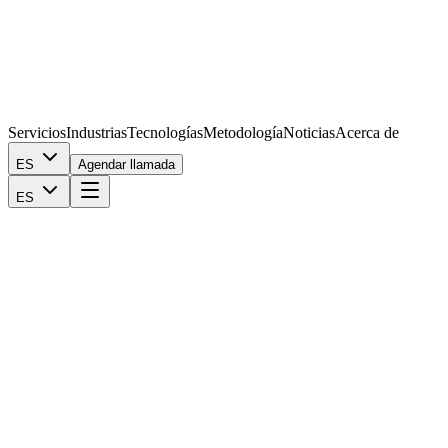
Servicios
Industrias
Tecnologías
Metodología
Noticias
Acerca de
ES
Agendar llamada
ES