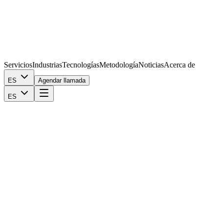
Servicios
Industrias
Tecnologías
Metodología
Noticias
Acerca de
ES
Agendar llamada
ES