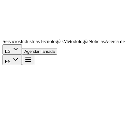
Servicios
Industrias
Tecnologías
Metodología
Noticias
Acerca de
ES
Agendar llamada
ES