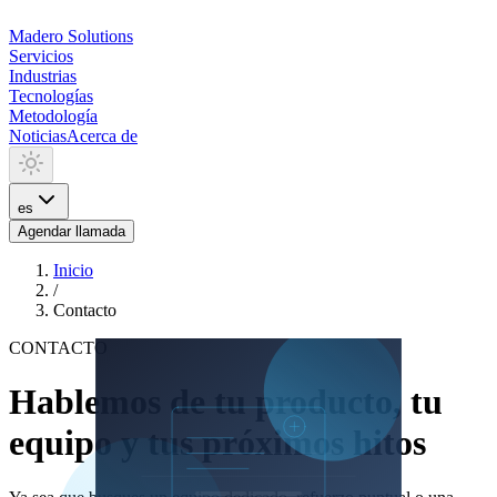
Madero
Solutions
Servicios
Industrias
Tecnologías
Metodología
Noticias
Acerca de
es
Agendar llamada
Inicio
/
Contacto
CONTACTO
Hablemos de tu producto, tu
equipo y tus próximos hitos