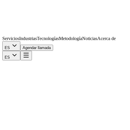
Servicios
Industrias
Tecnologías
Metodología
Noticias
Acerca de
ES
Agendar llamada
ES