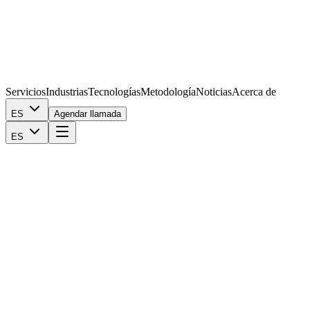
Servicios
Industrias
Tecnologías
Metodología
Noticias
Acerca de
ES
Agendar llamada
ES