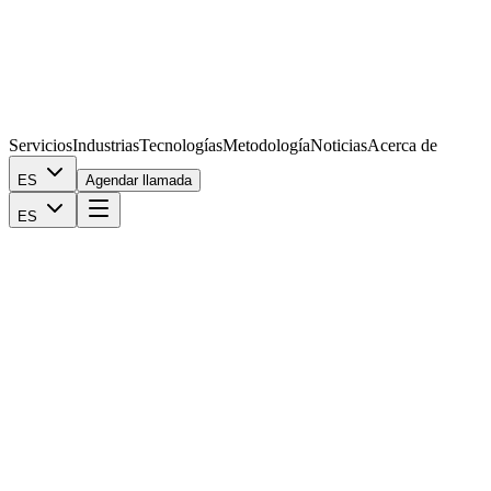
Servicios
Industrias
Tecnologías
Metodología
Noticias
Acerca de
ES
Agendar llamada
ES