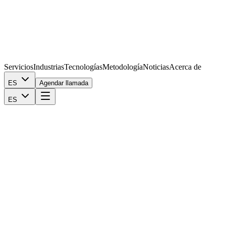
Servicios
Industrias
Tecnologías
Metodología
Noticias
Acerca de
ES
Agendar llamada
ES