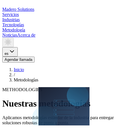
Madero
Solutions
Servicios
Industrias
Tecnologías
Metodología
Noticias
Acerca de
es
Agendar llamada
Inicio
/
Metodologías
METHODOLOGIES
Nuestras metodologías
Aplicamos metodologías estándar de la industria para entregar
soluciones robustas de punta a punta.