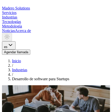
Madero
Solutions
Servicios
Industrias
Tecnologías
Metodología
Noticias
Acerca de
es
Agendar llamada
Inicio
/
Industrias
/
Desarrollo de software para Startups
INDUSTRIA
Desarrollo de software para
Startups