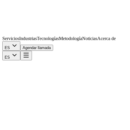
Servicios
Industrias
Tecnologías
Metodología
Noticias
Acerca de
ES
Agendar llamada
ES