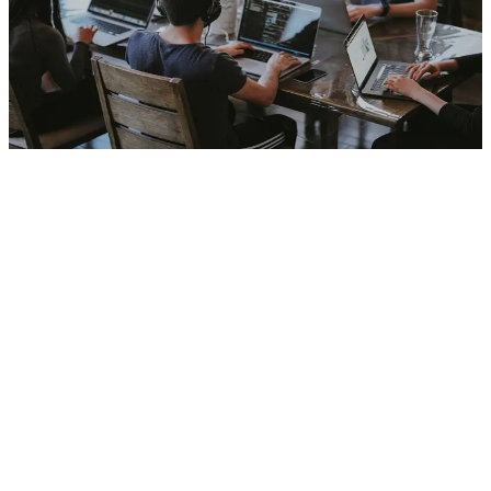
Trabajamos con startups desde pre-seed hasta Series B. Entendemos
la presión de hitos, financiamiento y plazos ajustados. Desarrollamos
MVPs que validan, plataformas que escalan y equipos que se
integran en tu timezone. Metodologías ágiles, código mantenible y
flexibilidad para adaptar el equipo según tu momento. Talento
nearshore alineado en zona horaria para colaboración fluida.