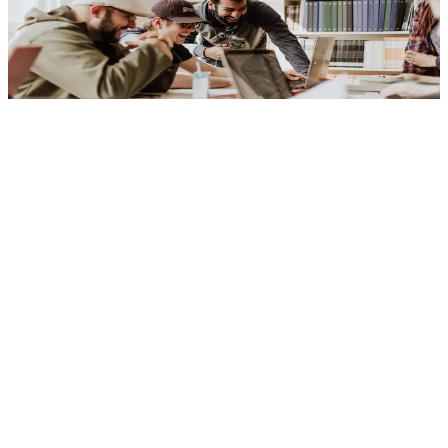
formación: gestión académica, matrícula online, portales de
estudiantes y docentes, bibliotecas digitales, LMS y sistemas de
admisión. Integración con sistemas existentes, reporting para
autoridades y flujos que simplifican la administración institucional.
Soluciones que escalan con la institución y el número de usuarios.