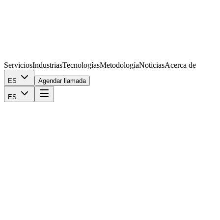
Servicios
Industrias
Tecnologías
Metodología
Noticias
Acerca de
ES
Agendar llamada
ES