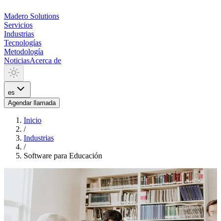
Madero
Solutions
Servicios
Industrias
Tecnologías
Metodología
Noticias
Acerca de
es
Agendar llamada
Inicio
/
Industrias
/
Software para Educación
INDUSTRIA
Software para Educación
Desarrollamos software para colegios, universidades y centros de