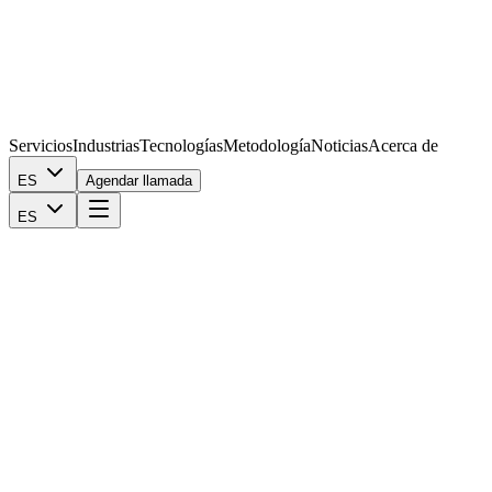
Servicios
Industrias
Tecnologías
Metodología
Noticias
Acerca de
ES
Agendar llamada
ES