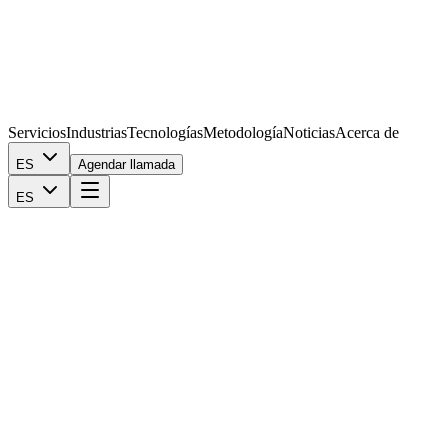
Servicios
Industrias
Tecnologías
Metodología
Noticias
Acerca de
ES
Agendar llamada
ES