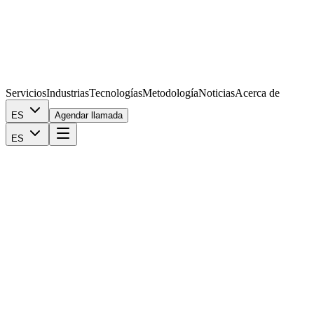
Servicios
Industrias
Tecnologías
Metodología
Noticias
Acerca de
ES
Agendar llamada
ES