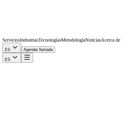
Servicios
Industrias
Tecnologías
Metodología
Noticias
Acerca de
ES
Agendar llamada
ES