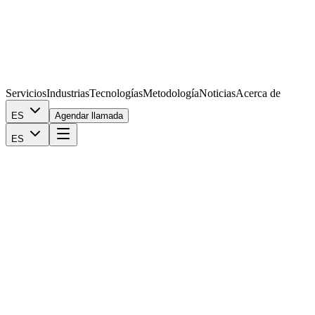
Servicios
Industrias
Tecnologías
Metodología
Noticias
Acerca de
ES
Agendar llamada
ES