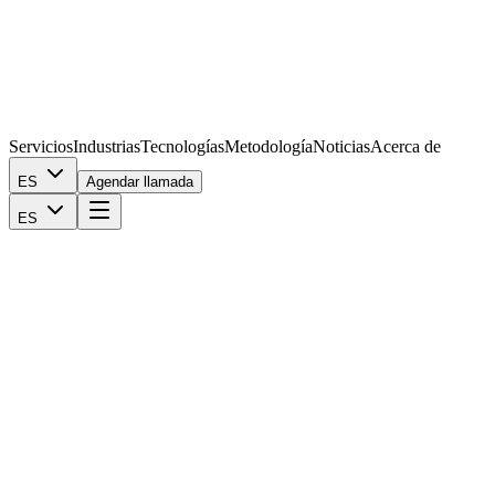
Servicios
Industrias
Tecnologías
Metodología
Noticias
Acerca de
ES
Agendar llamada
ES