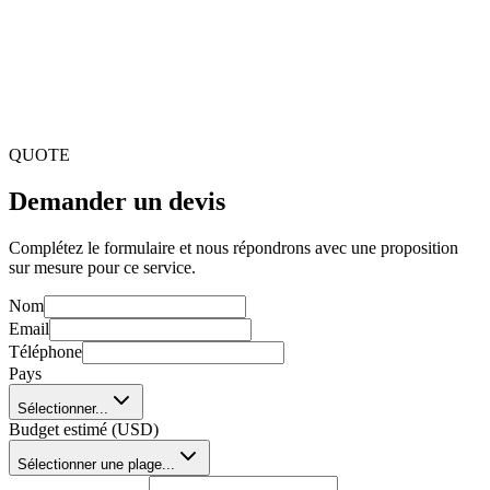
Comment le logiciel de fabrication peut-il améliorer l'efficacité?
Il simplifie les processus, améliore la communication et
automatise les tâches, réduisant les erreurs et augmentant la
productivité opérationnelle.
Les développeurs s'adaptent-ils aux exigences uniques?
Oui. Nous collaborons étroitement pour que le logiciel
s'aligne sur vos défis opérationnels et objectifs spécifiques.
QUOTE
Demander un devis
Complétez le formulaire et nous répondrons avec une proposition
sur mesure pour ce service.
Nom
Email
Téléphone
Pays
Sélectionner...
Budget estimé (USD)
Sélectionner une plage...