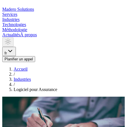
Madero
Solutions
Services
Industries
Technologies
Méthodologie
Actualités
À propos
fr
Planifier un appel
Accueil
/
Industries
/
Logiciel pour Assurance
INDUSTRIA
Logiciel pour Assurance
Nous construisons des logiciels sur mesure pour assureurs et