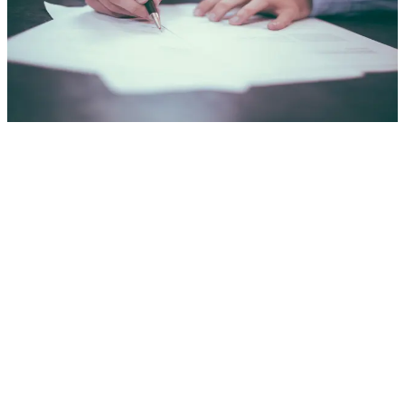
entreprises recherchant plus d'efficacité, de meilleurs processus et de
meilleurs services clients. Systèmes de gestion de polices, traitement
des sinistres, facturation et paiements sur mesure, logiciel actuariel,
CRM, outils d'évaluation des risques et analytics, conformité
réglementaire et applications mobiles. Nous incluons la détection de
fraude par IA/ML et l'analytique prédictive pour maintenir l'avantage
concurrentiel.