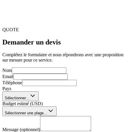
Qu'est-ce qu'une solution logicielle d'assurance sur mesure?
C'est un système spécialisé conçu pour répondre aux
exigences d'un assureur ou d'une entreprise apparentée. Il
s'adapte aux workflows, processus et objectifs uniques de
l'organisation qui l'utilise.
QUOTE
Demander un devis
Complétez le formulaire et nous répondrons avec une proposition
sur mesure pour ce service.
Nom
Email
Téléphone
Pays
Sélectionner...
Budget estimé (USD)
Sélectionner une plage...
Message (optionnel)