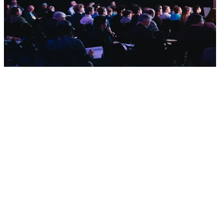
Nous construisons des systèmes pour événements: inscription et
billetterie, apps avec agenda et networking, gestion des participants
et reporting. Support pour événements en présentiel, hybrides et
virtuels. Intégration paiements, check-in et outils marketing.
Solutions pour congrès, conférences, festivals et événements
d'entreprise.