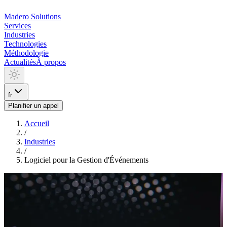
Madero
Solutions
Services
Industries
Technologies
Méthodologie
Actualités
À propos
fr
Planifier un appel
Accueil
/
Industries
/
Logiciel pour la Gestion d'Événements
INDUSTRIA
Logiciel pour la Gestion
d'Événements