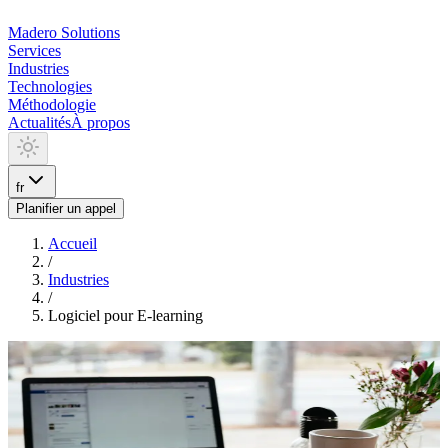
Madero
Solutions
Services
Industries
Technologies
Méthodologie
Actualités
À propos
fr
Planifier un appel
Accueil
/
Industries
/
Logiciel pour E-learning
INDUSTRIA
Logiciel pour E-learning
Nous construisons des plateformes d'apprentissage: LMS sur