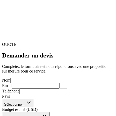
Pouvez-vous intégrer les visioconférences dans la plateforme?
Oui. Nous intégrons Zoom, Google Meet et outils similaires
pour cours en direct, webinaires et sessions synchrones dans
le LMS.
Supportez-vous le contenu SCORM?
Oui. Nous implémentons le support des normes SCORM et
xAPI, permettant l'importation de contenu tiers et un suivi
détaillé de la progression.
QUOTE
Demander un devis
Complétez le formulaire et nous répondrons avec une proposition
sur mesure pour ce service.
Nom
Email
Téléphone
Pays
Sélectionner...
Budget estimé (USD)