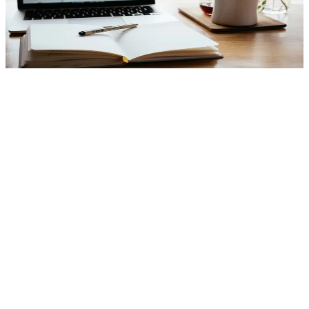
mesure, cours interactifs, évaluations et gamification. Support
vidéoconférence, contenu SCORM et analytique de progression.
Nous concevons des expériences qui maintiennent l'engagement et
facilitent le suivi pour éducateurs et étudiants. Intégration outils
visio, contenu externe et systèmes de certification.